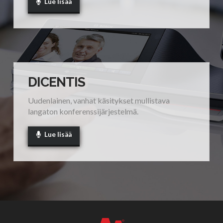
Lue lisää
DICENTIS
Uudenlainen, vanhat käsitykset mullistava
langaton konferenssijärjestelmä.
Lue lisää