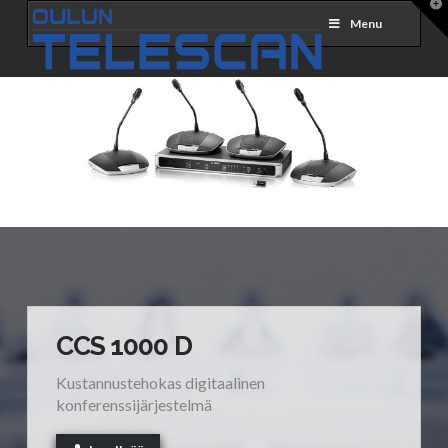
T
t
Menu
W
CCS 1000 D
Kustannustehokas digitaalinen
konferenssijärjestelmä